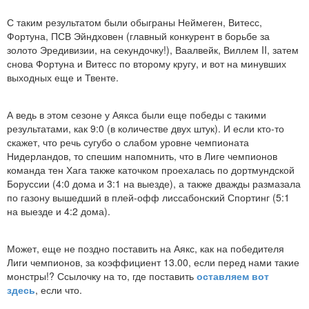
С таким результатом были обыграны Неймеген, Витесс,
Фортуна, ПСВ Эйндховен (главный конкурент в борьбе за
золото Эредивизии, на секундочку!), Ваалвейк, Виллем II, затем
снова Фортуна и Витесс по второму кругу, и вот на минувших
выходных еще и Твенте.
А ведь в этом сезоне у Аякса были еще победы с такими
результатами, как 9:0 (в количестве двух штук). И если кто-то
скажет, что речь сугубо о слабом уровне чемпионата
Нидерландов, то спешим напомнить, что в Лиге чемпионов
команда тен Хага также каточком проехалась по дортмундской
Боруссии (4:0 дома и 3:1 на выезде), а также дважды размазала
по газону вышедший в плей-офф лиссабонский Спортинг (5:1
на выезде и 4:2 дома).
Может, еще не поздно поставить на Аякс, как на победителя
Лиги чемпионов, за коэффициент 13.00, если перед нами такие
монстры!? Ссылочку на то, где поставить
оставляем вот
здесь
, если что.