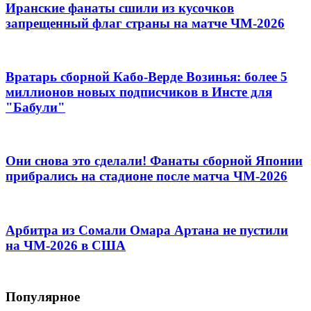
Иранские фанаты сшили из кусочков
запрещенный флаг страны на матче ЧМ-2026
Вратарь сборной Кабо-Верде Возинья: более 5
миллионов новых подписчиков в Инсте для
"Бабули"
Они снова это сделали! Фанаты сборной Японии
прибрались на стадионе после матча ЧМ-2026
Арбитра из Сомали Омара Артана не пустили
на ЧМ-2026 в США
Популярное