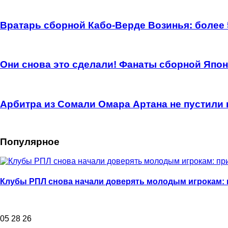
Вратарь сборной Кабо-Верде Возинья: более
Они снова это сделали! Фанаты сборной Япон
Арбитра из Сомали Омара Артана не пустили
Популярное
Клубы РПЛ снова начали доверять молодым игрокам:
05 28 26