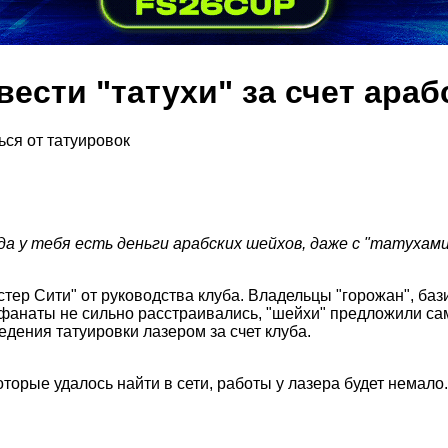
вести "татухи" за счет ара
гда у тебя есть деньги арабских шейхов, даже с "татухам
р Сити" от руководства клуба. Владельцы "горожан", баз
 фанаты не сильно расстраивались, "шейхи" предложили самы
дения татуировки лазером за счет клуба.
оторые удалось найти в сети, работы у лазера будет немало.