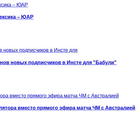
Мексика – ЮАР
нов новых подписчиков в Инсте для "Бабули"
ятора вместо прямого эфира матча ЧМ с Австралией