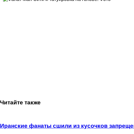
Читайте также
Иранские фанаты сшили из кусочков запреще