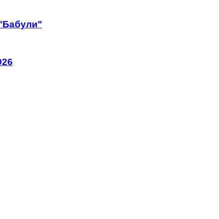
 "Бабули"
026