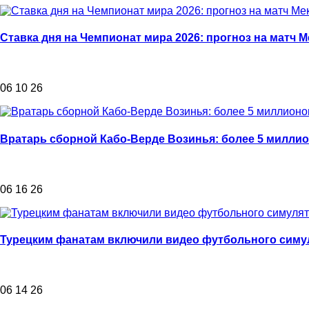
Ставка дня на Чемпионат мира 2026: прогноз на матч 
06 10 26
Вратарь сборной Кабо-Верде Возинья: более 5 миллио
06 16 26
Турецким фанатам включили видео футбольного симул
06 14 26