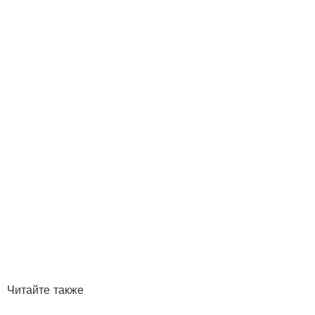
Читайте также