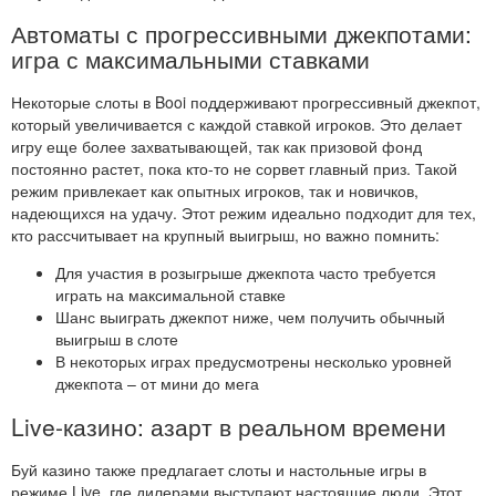
Автоматы с прогрессивными джекпотами:
игра с максимальными ставками
Некоторые слоты в Booi поддерживают прогрессивный джекпот,
который увеличивается с каждой ставкой игроков. Это делает
игру еще более захватывающей, так как призовой фонд
постоянно растет, пока кто-то не сорвет главный приз. Такой
режим привлекает как опытных игроков, так и новичков,
надеющихся на удачу. Этот режим идеально подходит для тех,
кто рассчитывает на крупный выигрыш, но важно помнить:
Для участия в розыгрыше джекпота часто требуется
играть на максимальной ставке
Шанс выиграть джекпот ниже, чем получить обычный
выигрыш в слоте
В некоторых играх предусмотрены несколько уровней
джекпота – от мини до мега
Live-казино: азарт в реальном времени
Буй казино также предлагает слоты и настольные игры в
режиме Live, где дилерами выступают настоящие люди. Этот