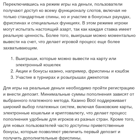
Переключившись на режим игры на деньги, пользователи
получают доступ ко всему функционалу слотов, включая не
только стандартные спины, но и участие в бонусных раундах,
фриспинах и специальных функциях. В этом режиме игроки
могут испытать настоящий азарт, так как каждая ставка имеет
реальную ценность. Более того, выигрыши можно моментально
вывести на счет, что делает игровой процесс еще более
захватывающим.
Выигрыши, которые можно вывести на карту или
электронный кошелек
Акции и бонусы казино, например, фриспины и кэшбэк
Участие в турнирах и розыгрышах джекпотов
Для игры на реальные деньги необходимо пройти регистрацию
и внести депозит. Минимальные суммы пополнения зависят от
выбранного платежного метода. Казино Booi поддерживает
широкий выбор платежных систем, включая банковские карты,
электронные кошельки и криптовалюту, что делает процесс
пополнения удобным для игроков из разных стран. Кроме того,
для новых пользователей часто доступны приветственные
бонусы, которые позволяют увеличить первый депозит и
получить дополнительные фриспины.