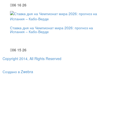
06 16 26
Ставка дня на Чемпионат мира 2026: прогноз на
Испания – Кабо-Верде
06 15 26
Copyright 2014, All Rights Reserved
Создано в Zwebra