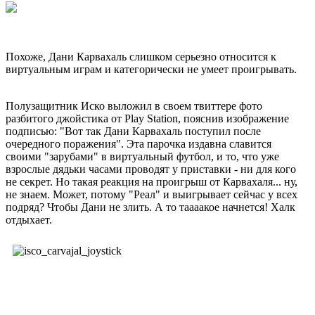
Похоже, Дани Карвахаль слишком серьезно относится к
виртуальным играм и категорически не умеет проигрывать.
Полузащитник Иско выложил в своем твиттере фото
разбитого джойстика от Play Station, пояснив изображение
подписью: "Вот так Дани Карвахаль поступил после
очередного поражения". Эта парочка издавна славится
своими "зарубами" в виртуальный футбол, и то, что уже
взрослые дядьки часами проводят у приставки - ни для кого
не секрет. Но такая реакция на проигрыш от Карвахаля... ну,
не знаем. Может, потому "Реал" и выигрывает сейчас у всех
подряд? Чтобы Дани не злить. А то таааакое начнется! Халк
отдыхает.