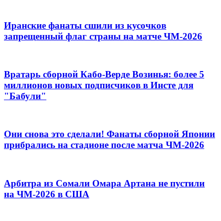
Иранские фанаты сшили из кусочков
запрещенный флаг страны на матче ЧМ-2026
Вратарь сборной Кабо-Верде Возинья: более 5
миллионов новых подписчиков в Инсте для
"Бабули"
Они снова это сделали! Фанаты сборной Японии
прибрались на стадионе после матча ЧМ-2026
Арбитра из Сомали Омара Артана не пустили
на ЧМ-2026 в США