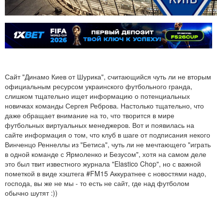
Сайт "Динамо Киев от Шурика", считающийся чуть ли не вторым
официальным ресурсом украинского футбольного гранда,
слишком тщательно ищет информацию о потенциальных
новичках команды Сергея Реброва. Настолько тщательно, что
даже обращает внимание на то, что творится в мире
футбольных виртуальных менеджеров. Вот и появилась на
сайте информация о том, что клуб в шаге от подписания некого
Винченцо Реннеллы из "Бетиса", чуть ли не мечтающего "играть
в одной команде с Ярмоленко и Безусом", хотя на самом деле
это был твит известного журнала "Elastico Chop", но с важной
пометкой в виде хэштега #FM15 Аккуратнее с новостями надо,
господа, вы же не мы - то есть не сайт, где над футболом
обычно шутят :))