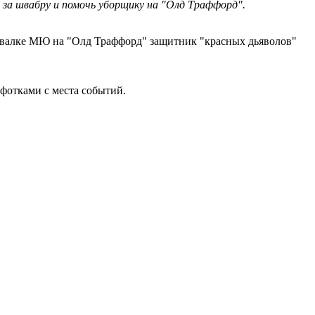
 за швабру и помочь уборщику на "Олд Траффорд".
девалке МЮ на "Олд Траффорд" защитник "красных дьяволов"
 фотками с места событий.