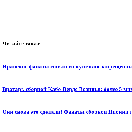
Читайте также
Иранские фанаты сшили из кусочков запрещенны
Вратарь сборной Кабо-Верде Возинья: более 5 м
Они снова это сделали! Фанаты сборной Японии 