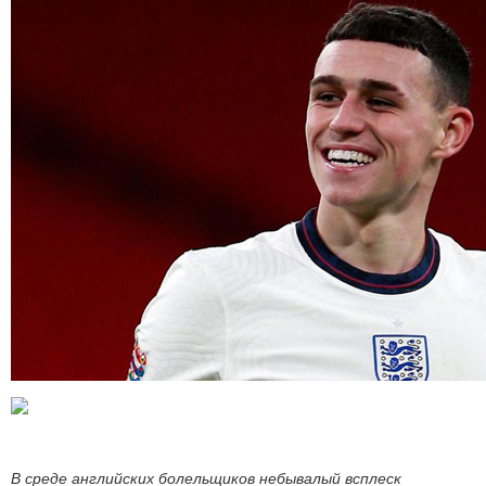
В среде английских болельщиков небывалый всплеск