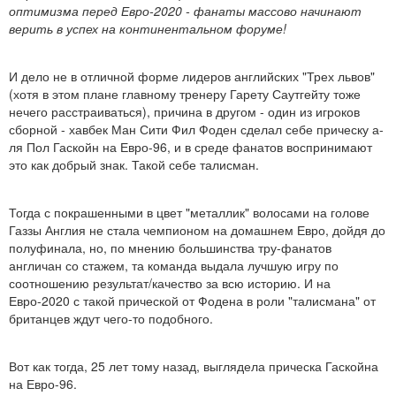
оптимизма перед Евро-2020 - фанаты массово начинают
верить в успех на континентальном форуме!
И дело не в отличной форме лидеров английских "Трех львов"
(хотя в этом плане главному тренеру Гарету Саутгейту тоже
нечего расстраиваться), причина в другом - один из игроков
сборной - хавбек Ман Сити Фил Фоден сделал себе прическу а-
ля Пол Гаскойн на Евро-96, и в среде фанатов воспринимают
это как добрый знак. Такой себе талисман.
Тогда с покрашенными в цвет "металлик" волосами на голове
Газзы Англия не стала чемпионом на домашнем Евро, дойдя до
полуфинала, но, по мнению большинства тру-фанатов
англичан со стажем, та команда выдала лучшую игру по
соотношению результат/качество за всю историю. И на
Евро-2020 с такой прической от Фодена в роли "талисмана" от
британцев ждут чего-то подобного.
Вот как тогда, 25 лет тому назад, выглядела прическа Гаскойна
на Евро-96.