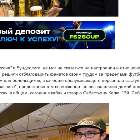
ссия" в Бундеслиге, не мог не сказаться на настроении и отношени
" решили отблагодарить фанатов своим трудом за пределами футбо
м для болельщиков, в качестве обслуживающего персонала выступи
разливе", предоставив тем возможность по возвращению домой пох
хожу, в общем, сегодня в кабак и говорю Себастьяну Келю: "Эй, Себ