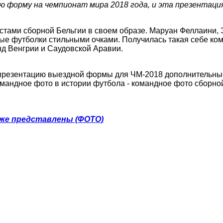
 форму на чемпионат мира 2018 года, и эта презентация
стами сборной Бельгии в своем образе. Маруан Феллаини, 
е футболки стильными очками. Получилась такая себе кома
нд Венгрии и Саудовской Аравии.
в презентацию выездной формы для ЧМ-2018 дополнительные
омандное фото в истории футбола - командное фото сборной
уже представлены (ФОТО)