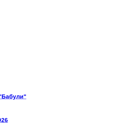
 "Бабули"
026