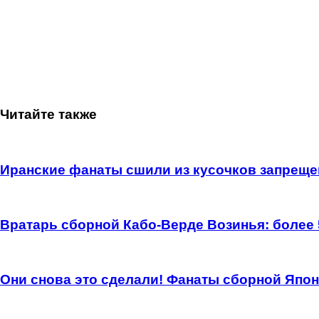
Читайте также
Иранские фанаты сшили из кусочков запреще
Вратарь сборной Кабо-Верде Возинья: более
Они снова это сделали! Фанаты сборной Япон