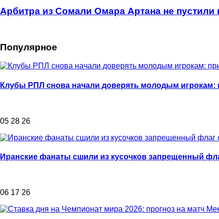
Арбитра из Сомали Омара Артана не пустили
Популярное
Клубы РПЛ снова начали доверять молодым игрокам:
05 28 26
Иранские фанаты сшили из кусочков запрещенный фла
06 17 26