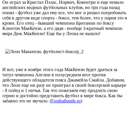
Он играл за Кристал Пэлас, Норвич, Ковентри и еще немало
английских видных футбольных клубов, но три года назад
понял - футбол уже дал ему все, что мог и решил попробовать
себя в другом виде спорта - боксе, тем более, что у парня это в
крови. Его отец - бывший чемпиона Британии по боксу
Клинтон МакКензи, а его дядя - вообще 3-кратный чемпион
мира Дюк МакКензи! Еще бы у Леона не вышло!
И вот, уже в ноябре этого года МакКензи будет драться за
титул чемпиона Англии в полусреднем весе против
действующего обладателя пояса Джамейла Смайла. Добавим,
что Леон еще ни разу не проиграл в своей боксерской карьере
- 8 побед и 1 ничья. Так что пожелаем ему продлить свою
серию и достойно представить футбол в мире бокса. Как бы
забавно это не звучало. (
Footballsmile.ru
)