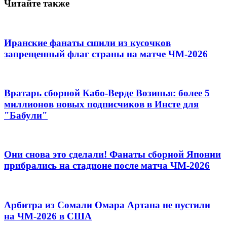
Читайте также
Иранские фанаты сшили из кусочков
запрещенный флаг страны на матче ЧМ-2026
Вратарь сборной Кабо-Верде Возинья: более 5
миллионов новых подписчиков в Инсте для
"Бабули"
Они снова это сделали! Фанаты сборной Японии
прибрались на стадионе после матча ЧМ-2026
Арбитра из Сомали Омара Артана не пустили
на ЧМ-2026 в США