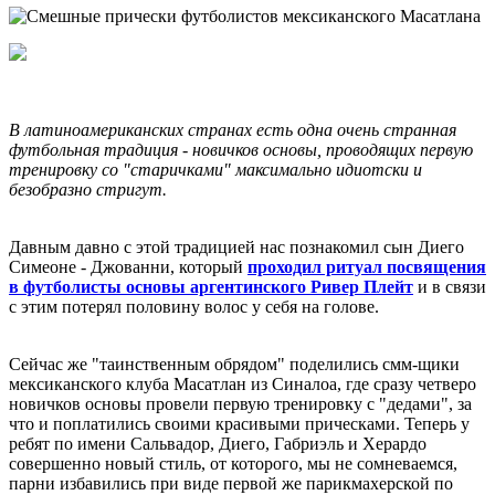
В латиноамериканских странах есть одна очень странная
футбольная традиция - новичков основы, проводящих первую
тренировку со "старичками" максимально идиотски и
безобразно стригут.
Давным давно с этой традицией нас познакомил сын Диего
Симеоне - Джованни, который
проходил ритуал посвящения
в футболисты основы аргентинского Ривер Плейт
и в связи
с этим потерял половину волос у себя на голове.
Сейчас же "таинственным обрядом" поделились смм-щики
мексиканского клуба Масатлан из Синалоа, где сразу четверо
новичков основы провели первую тренировку с "дедами", за
что и поплатились своими красивыми прическами. Теперь у
ребят по имени Сальвадор, Диего, Габриэль и Херардо
совершенно новый стиль, от которого, мы не сомневаемся,
парни избавились при виде первой же парикмахерской по