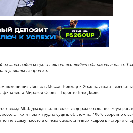
 из этих видов спорта поклонники любят одинаково горячо. Та
пени уникальные фотки.
дном помещении Лионель Месси, Неймар и Хосе Баутиста - известны
за финалиста Мировой Серии - Торонто Блю Джейс.
 всех звезд MLB, дважды становился лидером сезона по "хоум-ран
йсбола", хотя нам и трудно судить об этом на 100% уверенно с вы
 точно займут место в списке самых эпичных кадров в истории спо