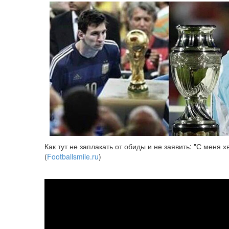
Как тут не заплакать от обиды и не заявить: "С меня
(
Footballsmile.ru
)