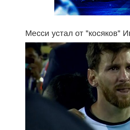
Месси устал от "косяков" 