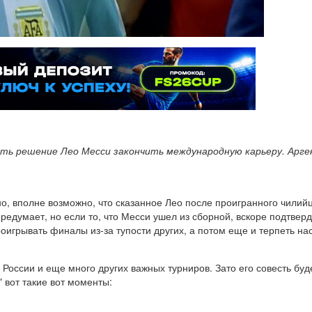
исать решение Лео Месси закончить международную карьеру. Ар
чно, вполне возможно, что сказанное Лео после проигранного чили
едумает, но если то, что Месси ушел из сборной, вскоре подтвер
роигрывать финалы из-за тупости других, а потом еще и терпеть н
 России и еще много других важных турниров. Зато его совесть буд
" вот такие вот моменты: