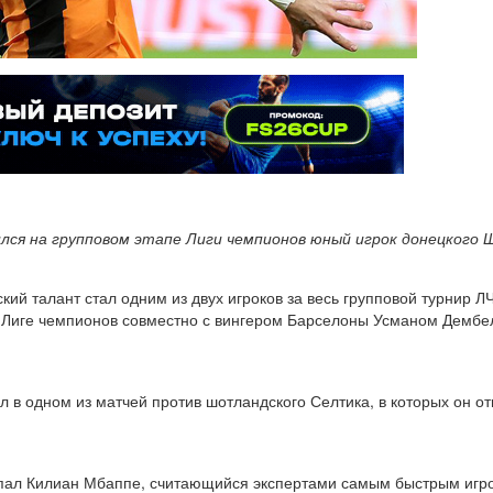
я на групповом этапе Лиги чемпионов юный игрок донецкого 
й талант стал одним из двух игроков за весь групповой турнир ЛЧ
в Лиге чемпионов совместно с вингером Барселоны Усманом Дембел
л в одном из матчей против шотландского Селтика, в которых он 
попал Килиан Мбаппе, считающийся экспертами самым быстрым игр