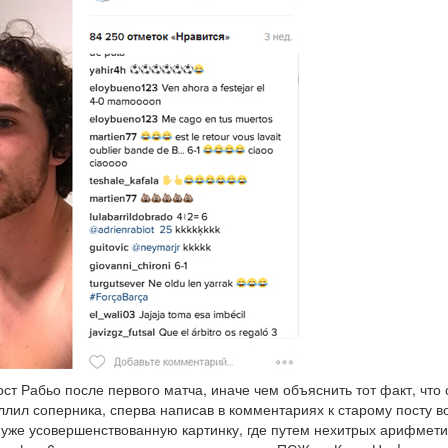
ост Рабьо после первого матча, иначе чем объяснить тот факт, что
оллил соперника, сперва написав в комментариях к старому посту в
вил уже усовершенствованную картинку, где путем нехитрых арифмет