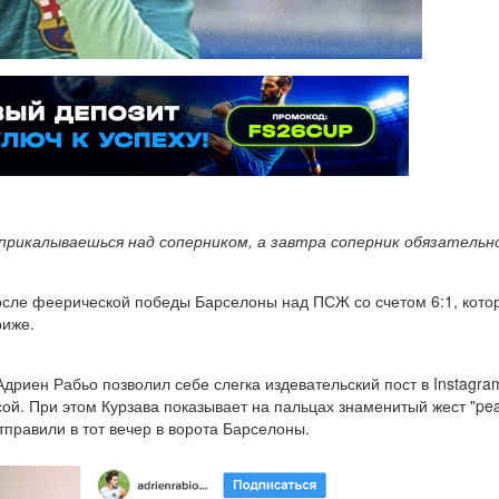
 прикалываешься над соперником, а завтра соперник обязатель
осле феерической победы Барселоны над ПСЖ со счетом 6:1, кото
риже.
риен Рабьо позволил себе слегка издевательский пост в Instagra
ой. При этом Курзава показывает на пальцах знаменитый жест "pe
тправили в тот вечер в ворота Барселоны.