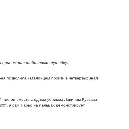
но припомнит тебе твою шутейку.
рая позволила каталонцам пройти в четвертьфинал
m, где он вместе с одноклубником Левином Курзава
ace", а сам Рабьо на пальцах демонстрирует