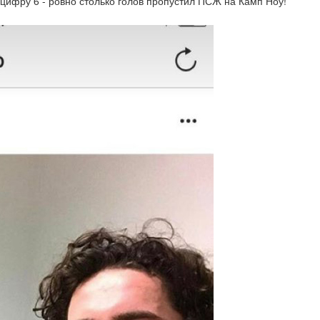
 цифру 6 - ровно столько голов пропустил ПСЖ на Камп Ноу!