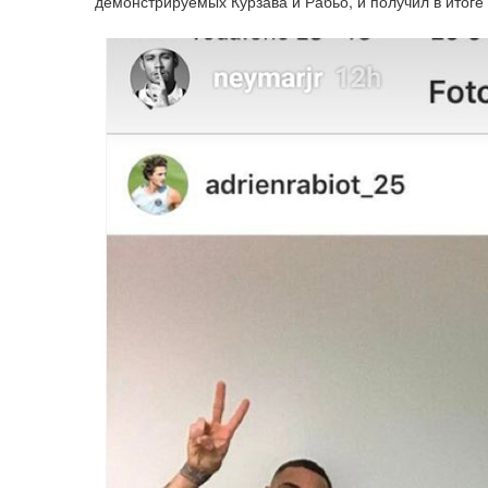
демонстрируемых Курзава и Рабьо, и получил в итоге