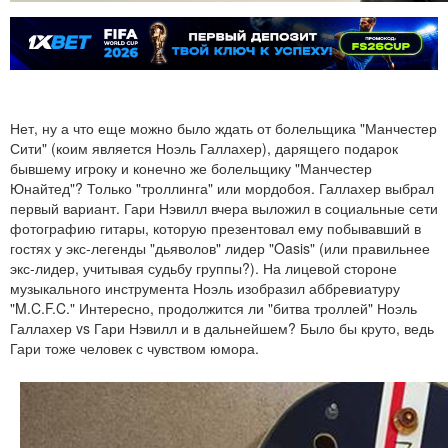
Нет, ну а что еще можно было ждать от болельщика "Манчестер
Сити" (коим является Ноэль Галлахер), дарящего подарок
бывшему игроку и конечно же болельщику "Манчестер
Юнайтед"? Только "троллинга" или мордобоя. Галлахер выбрал
первый вариант. Гари Нэвилл вчера выложил в социальные сети
фотографию гитары, которую презентовал ему побывавший в
гостях у экс-легенды "дьяволов" лидер "Oasis" (или правильнее
экс-лидер, учитывая судьбу группы?). На лицевой стороне
музыкального инструмента Ноэль изобразил аббревиатуру
"M.C.F.C." Интересно, продолжится ли "битва троллей" Ноэль
Галлахер vs Гари Нэвилл и в дальнейшем? Было бы круто, ведь
Гари тоже человек с чувством юмора.