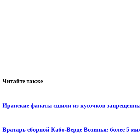
Читайте также
Иранские фанаты сшили из кусочков запрещенны
Вратарь сборной Кабо-Верде Возинья: более 5 м