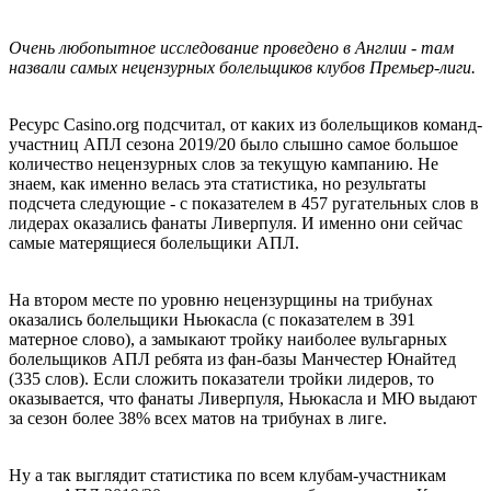
Очень любопытное исследование проведено в Англии - там
назвали самых нецензурных болельщиков клубов Премьер-лиги.
Ресурс Casino.org подсчитал, от каких из болельщиков команд-
участниц АПЛ сезона 2019/20 было слышно самое большое
количество нецензурных слов за текущую кампанию. Не
знаем, как именно велась эта статистика, но результаты
подсчета следующие - с показателем в 457 ругательных слов в
лидерах оказались фанаты Ливерпуля. И именно они сейчас
самые матерящиеся болельщики АПЛ.
На втором месте по уровню нецензурщины на трибунах
оказались болельщики Ньюкасла (с показателем в 391
матерное слово), а замыкают тройку наиболее вульгарных
болельщиков АПЛ ребята из фан-базы Манчестер Юнайтед
(335 слов). Если сложить показатели тройки лидеров, то
оказывается, что фанаты Ливерпуля, Ньюкасла и МЮ выдают
за сезон более 38% всех матов на трибунах в лиге.
Ну а так выглядит статистика по всем клубам-участникам