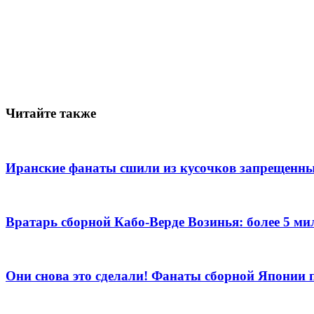
Читайте также
Иранские фанаты сшили из кусочков запрещенны
Вратарь сборной Кабо-Верде Возинья: более 5 м
Они снова это сделали! Фанаты сборной Японии 