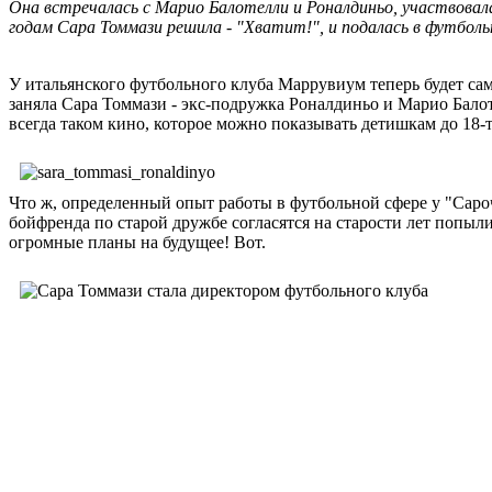
Она встречалась с Марио Балотелли и Роналдиньо, участвовала
годам Сара Томмази решила - "Хватит!", и подалась в футболь
У итальянского футбольного клуба Маррувиум теперь будет сам
заняла Сара Томмази - экс-подружка Роналдиньо и Марио Бало
всегда таком кино, которое можно показывать детишкам до 18-т
Что ж, определенный опыт работы в футбольной сфере у "Сароч
бойфренда по старой дружбе согласятся на старости лет попыли
огромные планы на будущее! Вот.