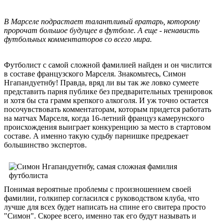
В Марселе подрастает талантливый вратарь, которому
пророчат большое будущее в футболе. А еще - ненависть
футбольных комментаторов со всего мира.
Футболист с самой сложной фамилией найден и он числится
в составе французского Марселя. Знакомьтесь, Симон
Нгапандуетнбу! Правда, вряд ли вы так же ловко сумеете
представить парня публике без предварительных тренировок
и хотя бы ста грамм крепкого алкоголя. И уж точно остается
посочувствовать комментаторам, которым придется работать
на матчах Марселя, когда 16-летний француз камерунского
происхождения выиграет конкуренцию за место в стартовом
составе. А именно такую судьбу парнишке предрекает
большинство экспертов.
Понимая вероятные проблемы с произношением своей
фамилии, голкипер согласился с руководством клуба, что
лучше для всех будет написать на спине его свитера просто
"Симон". Скорее всего, именно так его будут называть и