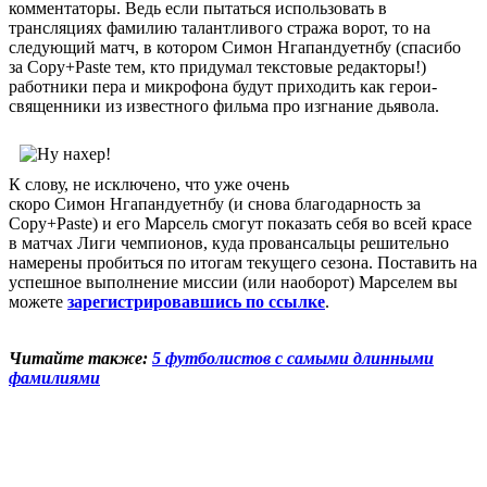
комментаторы. Ведь если пытаться использовать в
трансляциях фамилию талантливого стража ворот, то на
следующий матч, в котором Симон Нгапандуетнбу (спасибо
за Copy+Paste тем, кто придумал текстовые редакторы!)
работники пера и микрофона будут приходить как герои-
священники из известного фильма про изгнание дьявола.
К слову, не исключено, что уже очень
скоро Симон Нгапандуетнбу (и снова благодарность за
Copy+Paste) и его Марсель смогут показать себя во всей красе
в матчах Лиги чемпионов, куда провансальцы решительно
намерены пробиться по итогам текущего сезона. Поставить на
успешное выполнение миссии (или наоборот) Марселем вы
можете
зарегистрировавшись по ссылке
.
Читайте также:
5 футболистов с самыми длинными
фамилиями