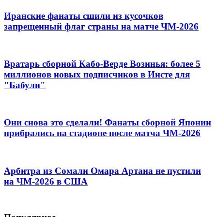
Иранские фанаты сшили из кусочков
запрещенный флаг страны на матче ЧМ-2026
Вратарь сборной Кабо-Верде Возинья: более 5
миллионов новых подписчиков в Инсте для
"Бабули"
Они снова это сделали! Фанаты сборной Японии
прибрались на стадионе после матча ЧМ-2026
Арбитра из Сомали Омара Артана не пустили
на ЧМ-2026 в США