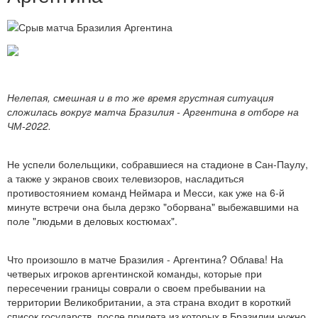
Нелепая, смешная и в то же время грустная ситуация
сложилась вокруг матча Бразилия - Аргентина в отборе на
ЧМ-2022.
Не успели болельщики, собравшиеся на стадионе в Сан-Паулу,
а также у экранов своих телевизоров, насладиться
противостоянием команд Неймара и Месси, как уже на 6-й
минуте встречи она была дерзко "оборвана" выбежавшими на
поле "людьми в деловых костюмах".
Что произошло в матче Бразилия - Аргентина? Облава! На
четверых игроков аргентинской команды, которые при
пересечении границы соврали о своем пребывании на
территории Великобритании, а эта страна входит в короткий
список государств, после прилета из которых в Бразилии нужно