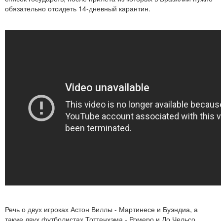
обязательно отсидеть 14-дневный карантин.
Речь о двух игроках Астон Виллы - Мартинесе и Буэндиа, а
также двух футболистах Тоттенхэма - Ромеро и Ло Чельсо,