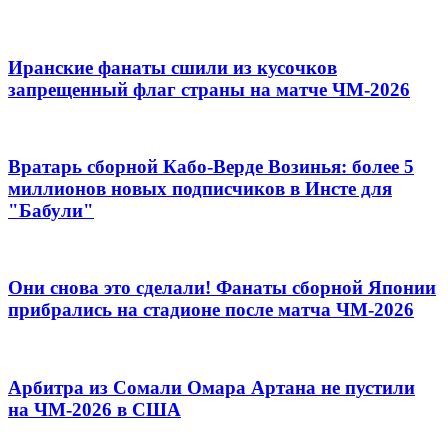
Иранские фанаты сшили из кусочков
запрещенный флаг страны на матче ЧМ-2026
Вратарь сборной Кабо-Верде Возинья: более 5
миллионов новых подписчиков в Инсте для
"Бабули"
Они снова это сделали! Фанаты сборной Японии
прибрались на стадионе после матча ЧМ-2026
Арбитра из Сомали Омара Артана не пустили
на ЧМ-2026 в США