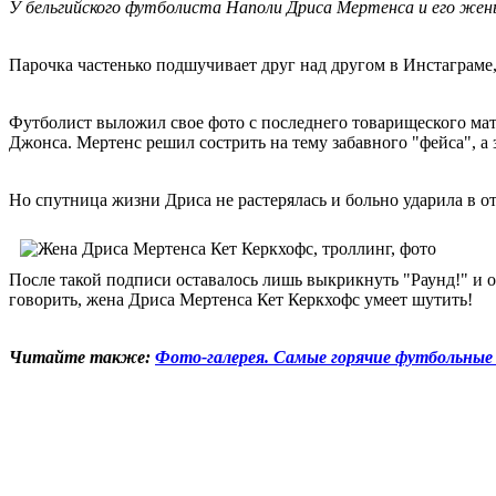
У бельгийского футболиста Наполи Дриса Мертенса и его жены
Парочка частенько подшучивает друг над другом в Инстаграме
Футболист выложил свое фото с последнего товарищеского матча
Джонса. Мертенс решил сострить на тему забавного "фейса", а 
Но спутница жизни Дриса не растерялась и больно ударила в о
После такой подписи оставалось лишь выкрикнуть "Раунд!" и о
говорить, жена Дриса Мертенса Кет Керкхофс умеет шутить!
Читайте также:
Фото-галерея. Самые горячие футбольны