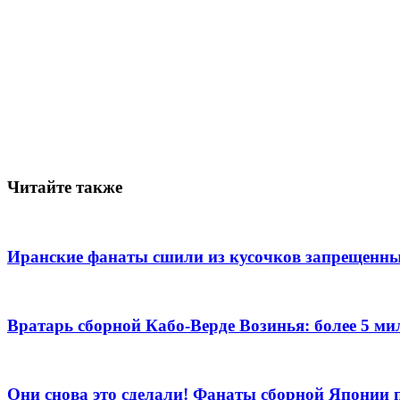
Читайте также
Иранские фанаты сшили из кусочков запрещенны
Вратарь сборной Кабо-Верде Возинья: более 5 м
Они снова это сделали! Фанаты сборной Японии 