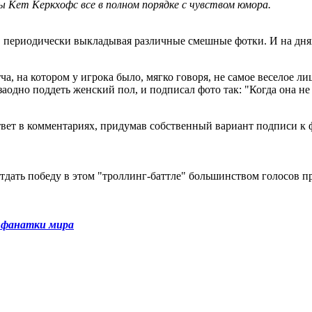
 Кет Керкхофс все в полном порядке с чувством юмора.
, периодически выкладывая различные смешные фотки. И на днях
, на котором у игрока было, мягко говоря, не самое веселое лиц
заодно поддеть женский пол, и подписал фото так: "Когда она не
твет в комментариях, придумав собственный вариант подписи к ф
тдать победу в этом "троллинг-баттле" большинством голосов п
е фанатки мира