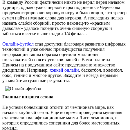
В команду России фактически никто не верил перед началом
турнира, однако уже с первой игры подопечные Черчесова
продемонстрировали хорошую игру и было видно, что тренер
сумел найти нужные слова для игроков. А последних нельзя
назвать слабой сборной, просто наконец-то «красным
дьяволам» удалось победить очень сильную сборную и
забраться в сетке выше стадии 1/4 финала.
Онлайн-футбол
стал доступен благодаря развитию цифровых
технологий и уже сейчас преимущества получения
информации таким образом оценили миллионы
пользователей со всех уголков нашей с Вами планеты.
Причем на продуманном сайте представлено множество
дисциплин. Например,
хоккей онлайн
, баскетбол, волейбол,
бокс, теннис и многое другое. Заходите и всегда первыми
узнавайте актуальные результаты.
Главные интриги сезона
Не успели болельщики отойти от чемпионата мира, как
начался клубный сезон. Еще во время проведения мундиаля
стартовали квалификационные матчи Лиги чемпионов, в
которых определились соперники для более мастеровитых
команд.