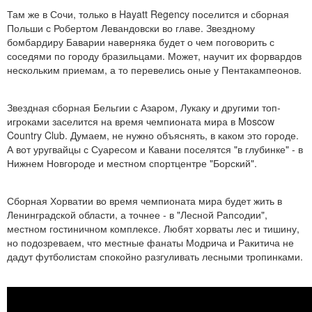
Там же в Сочи, только в Hayatt Regency поселится и сборная
Польши с Робертом Левандовски во главе. Звездному
бомбардиру Баварии наверняка будет о чем поговорить с
соседями по городу бразильцами. Может, научит их форвардов
нескольким приемам, а то перевелись оные у Пентакампеонов.
Звездная сборная Бельгии с Азаром, Лукаку и другими топ-
игроками заселится на время чемпионата мира в Moscow
Country Club. Думаем, не нужно объяснять, в каком это городе.
А вот уругвайцы с Суаресом и Кавани поселятся "в глубинке" - в
Нижнем Новгороде и местном спортцентре "Борский".
Сборная Хорватии во время чемпионата мира будет жить в
Ленинградской области, а точнее - в "Лесной Рапсодии",
местном гостиничном комплексе. Любят хорваты лес и тишину,
но подозреваем, что местные фанаты Модрича и Ракитича не
дадут футболистам спокойно разгуливать лесными тропинками.