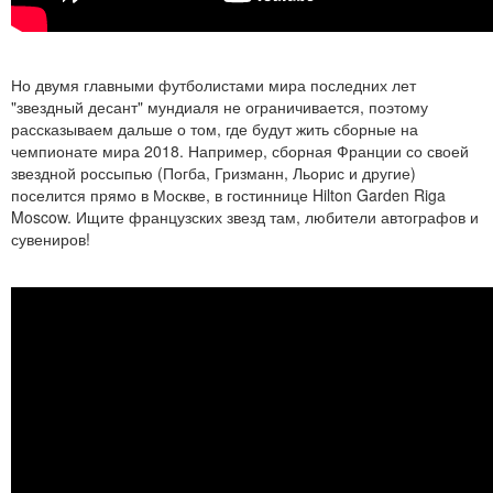
Но двумя главными футболистами мира последних лет
"звездный десант" мундиаля не ограничивается, поэтому
рассказываем дальше о том, где будут жить сборные на
чемпионате мира 2018. Например, сборная Франции со своей
звездной россыпью (Погба, Гризманн, Льорис и другие)
поселится прямо в Москве, в гостиннице Hilton Garden Riga
Moscow. Ищите французских звезд там, любители автографов и
сувениров!