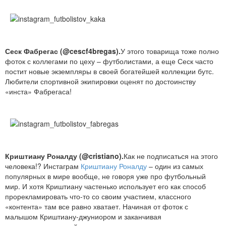
Сеск Фабрегас (@cescf4bregas).
У этого товарища тоже полно
фоток с коллегами по цеху – футболистами, а еще Сеск часто
постит новые экземпляры в своей богатейшей коллекции бутс.
Любители спортивной экипировки оценят по достоинству
«инста» Фабрегаса!
Криштиану Роналду (@cristiano).
Как не подписаться на этого
человека!? Инстаграм
Криштиану Роналду
– один из самых
популярных в мире вообще, не говоря уже про футбольный
мир. И хотя Криштиану частенько использует его как способ
прорекламировать что-то со своим участием, классного
«контента» там все равно хватает. Начиная от фоток с
малышом Криштиану-джуниором и заканчивая