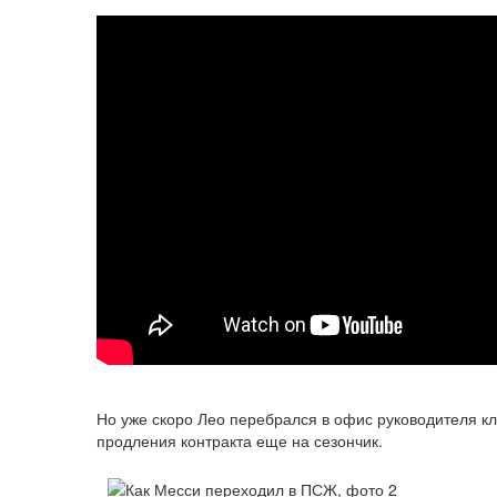
Но уже скоро Лео перебрался в офис руководителя кл
продления контракта еще на сезончик.