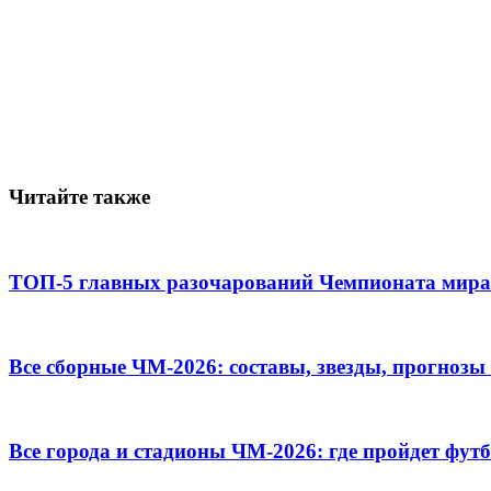
Читайте также
ТОП-5 главных разочарований Чемпионата мира 
Все сборные ЧМ-2026: составы, звезды, прогноз
Все города и стадионы ЧМ-2026: где пройдет фу