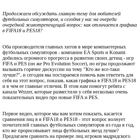
Продолжаем обсуждать главную тему для любителей
футбольных симуляторов, и сегодня у нас на очереди
очередной животрепещущий вопрос: как отличается графика
в FIFA18 и PES18?
Оба производителя главных хитов в мире компьютерных
футбольных симуляторов - компании EA Sports и Konami
добились огромного прогресса в развитии своих детищ - игр
FIFA и PES (он же Pro Evolution Soccer), но игры продолжают
вызывать горячие дискуссии на тему "Кто же все-таки
лучше?", и сегодня мы постараемся помочь вам ответить для
себя на этот вопрос, показав, какая графика в FIFA18 и PES18
и в чем ее главные отличия. В этом нам помогут ребята с
канала Wrzzer, которые разместили у себя несколько очень
показательных видео про новые FIFA и PES.
Первое видео, которое мы вам хотим показать, касается
сравнения лиц в в FIFA18 и PES18 - этот вопрос волнует
почитателей главных футбольных симуляторов из года в год,
кто же прорисовывает лица футбольных звезд лучше?
Предлагаем сравнить на примере лиц игроков мадридского