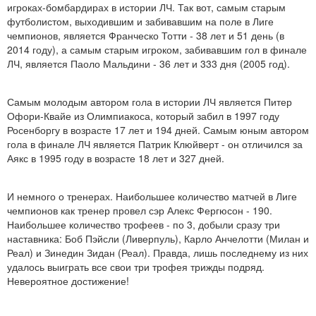
игроках-бомбардирах в истории ЛЧ. Так вот, самым старым
футболистом, выходившим и забивавшим на поле в Лиге
чемпионов, является Франческо Тотти - 38 лет и 51 день (в
2014 году), а самым старым игроком, забивавшим гол в финале
ЛЧ, является Паоло Мальдини - 36 лет и 333 дня (2005 год).
Самым молодым автором гола в истории ЛЧ является Питер
Офори-Квайе из Олимпиакоса, который забил в 1997 году
Росенборгу в возрасте 17 лет и 194 дней. Самым юным автором
гола в финале ЛЧ является Патрик Клюйверт - он отличился за
Аякс в 1995 году в возрасте 18 лет и 327 дней.
И немного о тренерах. Наибольшее количество матчей в Лиге
чемпионов как тренер провел сэр Алекс Фергюсон - 190.
Наибольшее количество трофеев - по 3, добыли сразу три
наставника: Боб Пэйсли (Ливерпуль), Карло Анчелотти (Милан и
Реал) и Зинедин Зидан (Реал). Правда, лишь последнему из них
удалось выиграть все свои три трофея трижды подряд.
Невероятное достижение!