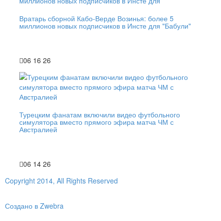
Вратарь сборной Кабо-Верде Возинья: более 5
миллионов новых подписчиков в Инсте для "Бабули"
06 16 26
Турецким фанатам включили видео футбольного
симулятора вместо прямого эфира матча ЧМ с
Австралией
06 14 26
Copyright 2014, All Rights Reserved
Создано в Zwebra