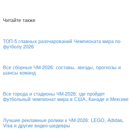
Читайте также
ТОП-5 главных разочарований Чемпионата мира по
футболу 2026
Все сборные ЧМ-2026: составы, звезды, прогнозы и
шансы команд
Все города и стадионы ЧМ-2026: где пройдет
футбольный чемпионат мира в США, Канаде и Мексике
Лучшие рекламные ролики к ЧМ-2026: LEGO, Adidas,
Visa и другие видео-шедевры