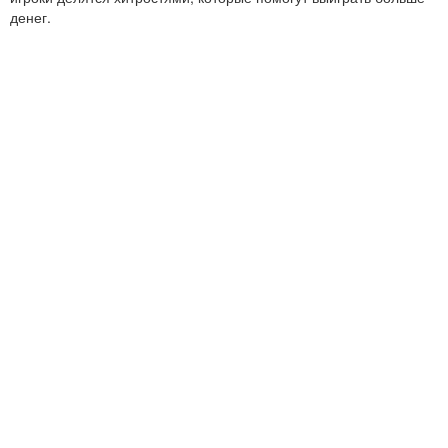
денег.