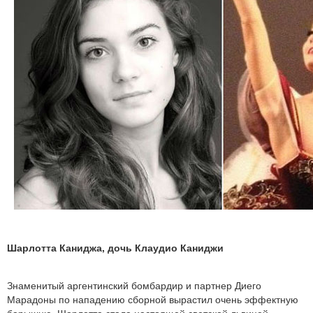
Шарлотта Каниджа, дочь Клаудио Каниджи
Знаменитый аргентинский бомбардир и партнер Диего
Марадоны по нападению сборной вырастил очень эффектную
барышню. Шарлотта стала настоящей светской львицей,