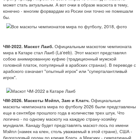
может стать актуальным. А вот очки в образе маскота в тему,
конечно - многим форвардам из Росии они точно не помешали
бы.
ЧМ-2022. Маскот Лаиб.
Официальным маскотом чемпионата
мира в Катаре стал Лаиб (La'eeb). Этот маскот представлял
собою анимированную куфию (традиционный мужской
головной платок, популярный в арабских странах). В переводе с
арабского означает "опытный игрок" или "суперталантливый
игрок".
ЧМ-2026. Маскоты Мэйпл, Заю и Клатч.
Официальные
маскоты чемпионата мира по футболу 2026 были представлены
еще в сентябре прошлого года в количестве трех штук. Что
логично - по одному маскоту на каждую страну-хозяйку
мундиаля. Канаду будет представлять маскот-лось по имени
Мэйпл (намек на клен, столь уважаемый в этой стране), США -
белоголовый орлан по кличке Клатч, а Мексику - симпатичный