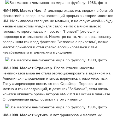
ЧМ-1990. Маскот Чао.
Итальянцы оказались людьми с богатой
фантазией и совершили настоящий прорыв в истории маскотов
ЧМ. Их символом стал уже не мальчик, и не фрукт какой-нибудь
- новым маскотом мундиаля стало нечто с мячом вместо
головы, которого назвали просто - "Привет!" (это если в
переводе с итальянского). Несмотря на то, что сперва новинку
восприняли как плод фантазии "человека с приветом", позже
маскот прижился и стал крепко ассоциироваться с тем
незабываемым итальянским мундиалем.
ЧМ-1994. Маскот Страйкер.
После Италии маскоты
чемпионатов мира не стали эволюционировать в заданном на
Аппенинах направлении и вновь вернулись к теме животных.
Так у американцев появился пес Страйкер. Перевести это
можно и как нападающий, и даже как "Забивака", если очень
хочется обвинить организаторов ЧМ-2018 в России в плагиате.
Определенные предпосылки к этому имеются.
ЧМ-1998. Маскот Футикс.
А вот французов и маскота их