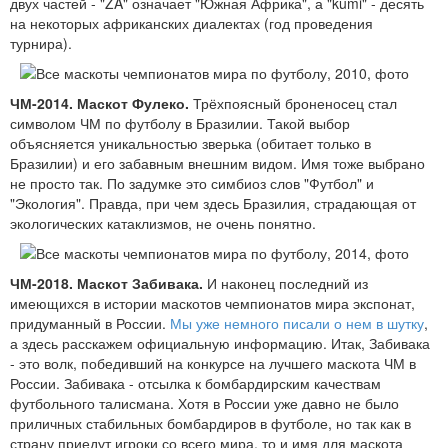
двух частей - "ZA" означает "Южная Африка", а "kumi" - десять
на некоторых африканских диалектах (год проведения
турнира).
ЧМ-2014. Маскот Фулеко.
Трёхпоясный броненосец стал
символом ЧМ по футболу в Бразилии. Такой выбор
объясняется уникальностью зверька (обитает только в
Бразилии) и его забавным внешним видом. Имя тоже выбрано
не просто так. По задумке это симбиоз слов "Футбол" и
"Экология". Правда, при чем здесь Бразилия, страдающая от
экологических катаклизмов, не очень понятно.
ЧМ-2018. Маскот Забивака.
И наконец последний из
имеющихся в истории маскотов чемпионатов мира экспонат,
придуманный в России.
Мы уже немного писали о нем в шутку
,
а здесь расскажем официальную информацию. Итак, Забивака
- это волк, победивший на конкурсе на лучшего маскота ЧМ в
России. Забивака - отсылка к бомбардирским качествам
футбольного талисмана. Хотя в России уже давно не было
приличных стабильных бомбардиров в футболе, но так как в
страну приедут игроки со всего мира, то и имя для маскота