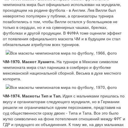
чемпионата мира был официально использован на мундиале,
проходящем на родине футбола - в Англии. Лев Вилли был
невероятно популярен у публики, а организаторы турнира
позаботились о том, чтобы Вилли остался у болельщиков не
только в сердцах, но и на сувенирных чашках, брелках,
футболках и другой продукции. В ФИФА тоже оценили эффект
от появления официального маскота ЧМ и в будущем он стал
обязательным атрибутом всех турниров.
ЧМ-1970. Маскот Хуанито.
На турнире в Мексике символом
чемпионата мира стал парнишка в сомбреро и футболке
мексиканской национальной сборной. Весьма в духе местного
колорита.
ЧМ-1974. Маскоты Тип и Тап.
Идея с мальчиками пришлась по
вкусу и организаторам следующего мундиаля, но в Германии
решили не ограничиваться одним персонажем, представив на
суд общественности сразу двоих - Типа и Тапа. Все это было
жутко символично на фоне потепления отношений между ФРГ и
ГДР и грядущего их объединения. К тому же, на двух мальчиках