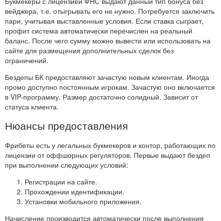
Букмекеры с лицензией ФНС выдают данный тип бонуса без
вейджера, т.е. отыгрывать его не нужно. Потребуется заключить
пари, учитывая выставленные условия. Если ставка сыграет,
профит система автоматически перечислен на реальный
баланс. После чего сумму можно вывести или использовать на
сайте для размещения дополнительных сделок без
ограничений.
Бездепы БК предоставляют зачастую новым клиентам. Иногда
промо доступно постоянным игрокам. Зачастую оно включается
в VIP-программу. Размер достаточно солидный. Зависит от
статуса клиента.
Нюансы предоставления
Фрибеты есть у легальных букмекеров и контор, работающих по
лицензии от оффшорных регуляторов. Первые выдают бездеп
при выполнении следующих условий:
Регистрации на сайте.
Прохождении идентификации.
Установки мобильного приложения.
Начисление производится автоматически после выполнения