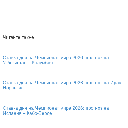
Читайте также
Ставка дня на Чемпионат мира 2026: прогноз на
Узбекистан – Колумбия
Ставка дня на Чемпионат мира 2026: прогноз на Ирак –
Норвегия
Ставка дня на Чемпионат мира 2026: прогноз на
Испания – Кабо-Верде