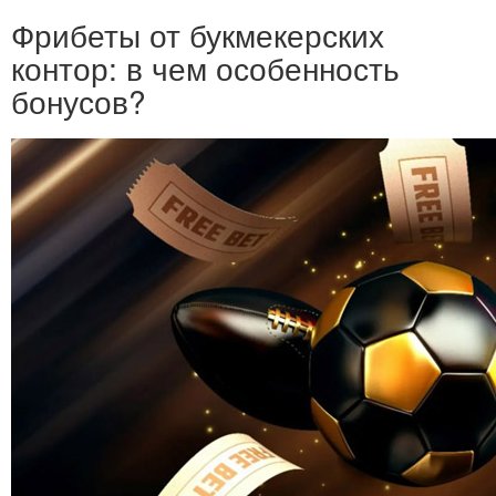
Фрибеты от букмекерских
контор: в чем особенность
бонусов?