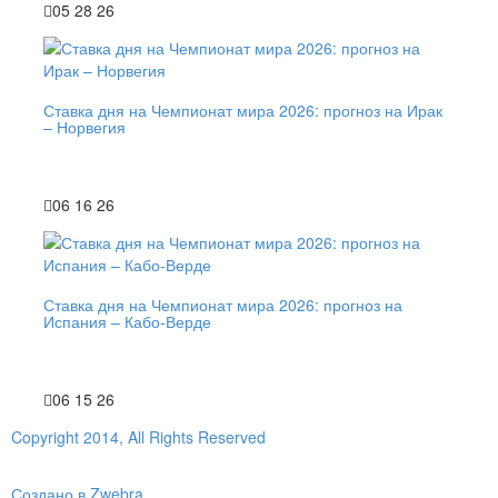
05 28 26
Ставка дня на Чемпионат мира 2026: прогноз на Ирак
– Норвегия
06 16 26
Ставка дня на Чемпионат мира 2026: прогноз на
Испания – Кабо-Верде
06 15 26
Copyright 2014, All Rights Reserved
Создано в Zwebra