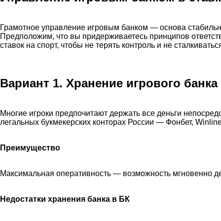
Грамотное управление игровым банком — основа стабильного
Предположим, что вы придерживаетесь принципов ответств
ставок на спорт, чтобы не терять контроль и не сталкивать
Вариант 1. Хранение игрового банка
Многие игроки предпочитают держать все деньги непосредст
легальных букмекерских конторах России — Фонбет, Winline
Преимущество
Максимальная оперативность — возможность мгновенно дел
Недостатки хранения банка в БК