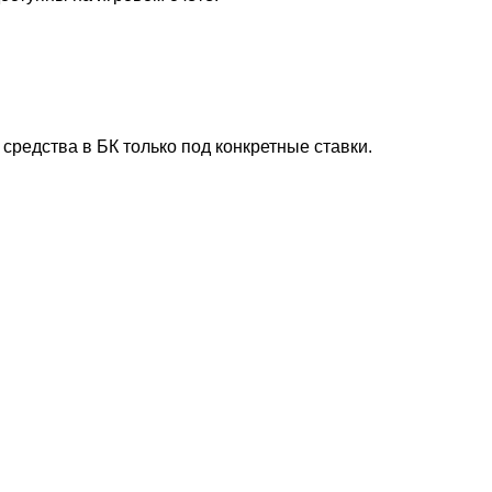
средства в БК только под конкретные ставки.