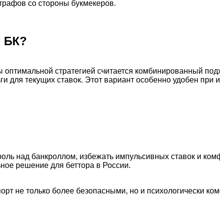
штрафов со стороны букмекеров.
т БК?
ры оптимальной стратегией считается комбинированный подх
ьги для текущих ставок. Этот вариант особенно удобен при 
роль над банкроллом, избежать импульсивных ставок и комф
ное решение для беттора в России.
порт не только более безопасными, но и психологически к