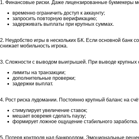
1. Финансовые риски. Даже лицензированные букмекеры мо
временно ограничить доступ к аккаунту;
запросить повторную верификацию;
задерживать выплаты при крупных суммах.
2. Неудобство игры в нескольких БК. Если основной банк с
снижает мобильность игрока.
3. Сложности с выводом выигрышей. При выводе крупных
лимиты на транзакции;
дополнительные проверки;
задержки выплат.
4. Рост риска лудомании. Постоянно крупный баланс на счё
стимулирует увеличение ставок;
мешает вовремя сделать паузу;
формирует ложное ощущение стабильного заработка.
5. Потеря контроля над банкроллом. Эмоциональные решени