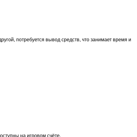
ругой, потребуется вывод средств, что занимает время и
оступны на игровом счёте.