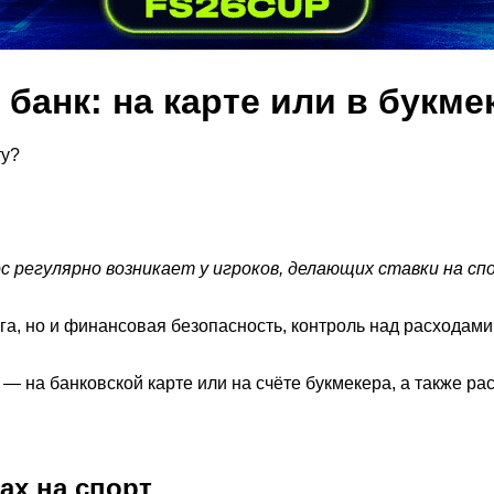
 банк: на карте или в букм
с регулярно возникает у игроков, делающих ставки на сп
нга, но и финансовая безопасность, контроль над расходам
к — на банковской карте или на счёте букмекера, а также 
ах на спорт