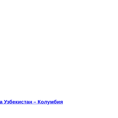
на Узбекистан – Колумбия