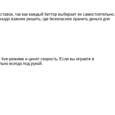
тавок, так как каждый беттор выбирает их самостоятельно.
аздо важнее решить, где безопаснее хранить деньги для
live-режиме и ценят скорость. Если вы играете в
льно всегда под рукой.