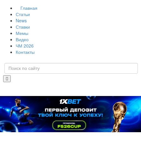
Главная
Статьи
News
Ставки
Мемы
Видео
ЧМ 2026
Контакты