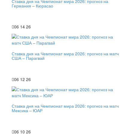
Ставка дня на Чемпионат мира 2026: прогноз на
Германия – Кюрасао
06 14 26
Ставка дня на Чемпионат мира 2026: прогноз на матч
США – Парагвай
06 12 26
Ставка дня на Чемпионат мира 2026: прогноз на матч
Мексика – ЮАР
06 10 26