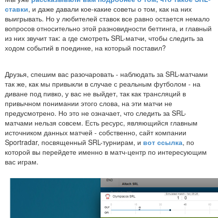
ставки
, и даже давали кое-какие советы о том, как на них
выигрывать. Но у любителей ставок все равно остается немало
вопросов относительно этой разновидности беттинга, и главный
из них звучит так: а где смотреть SRL-матчи, чтобы следить за
ходом событий в поединке, на который поставил?
Друзья, спешим вас разочаровать - наблюдать за SRL-матчами
так же, как мы привыкли в случае с реальным футболом - на
диване под пивко, у вас не выйдет, так как трансляций в
привычном понимании этого слова, на эти матчи не
предусмотрено. Но это не означает, что следить за SRL-
матчами нельзя совсем. Есть ресурс, являющийся главным
источником данных матчей - собственно, сайт компании
Sportradar, посвященный SRL-турнирам, и
вот ссылка
, по
которой вы перейдете именно в матч-центр по интересующим
вас играм.