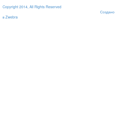
Copyright 2014, All Rights Reserved
Создано
в Zwebra