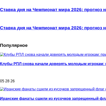
Ставка дня на Чемпионат мира 2026: прогноз 
Ставка дня на Чемпионат мира 2026: прогноз 
Популярное
Клубы РПЛ снова начали доверять молодым игрокам:
05 28 26
Иранские фанаты сшили из кусочков запрещенный фла