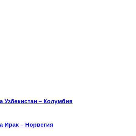
на Узбекистан – Колумбия
на Ирак – Норвегия