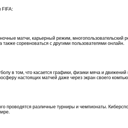
 FIFA:
ночные матчи, карьерный режим, многопользовательский ре
 а также соревноваться с другими пользователями онлайн.
болу в том, что касается графики, физики мяча и движений
мосферу настоящих матчей даже через экран своего компью
рого проводятся различные турниры и чемпионаты. Киберсп
мире.