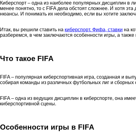
Киберспорт – одна из наиболее популярных дисциплин в лин
менее понятно, то с FIFA дела обстоят сложнее. И хотя эт
нюансы. И понимать их необходимо, если вы хотите заключ
Итак, вы решили ставить на
киберспорт. Фифа, ставки
на ко
разберемся, в чем заключаются особенности игры, а также
Что такое FIFA
FIFA – популярная киберспортивная игра, созданная и выпу
собирая команды из различных футбольных лиг и сборных 
FIFA – одна из ведущих дисциплин в киберспорте, она име
киберспортивной сцены.
Особенности игры в FIFA