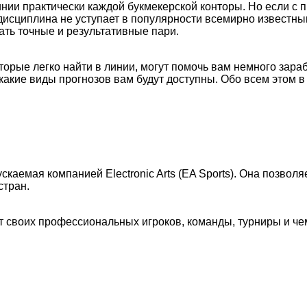
ии практически каждой букмекерской конторы. Но если с про
а дисциплина не уступает в популярности всемирно известн
ать точные и результативные пари.
торые легко найти в линии, могут помочь вам немного зара
 какие виды прогнозов вам будут доступны. Обо всем этом
скаемая компанией Electronic Arts (EA Sports). Она позвол
стран.
ет своих профессиональных игроков, команды, турниры и ч