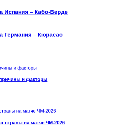
на Испания – Кабо-Верде
на Германия – Кюрасао
 причины и факторы
г страны на матче ЧМ-2026