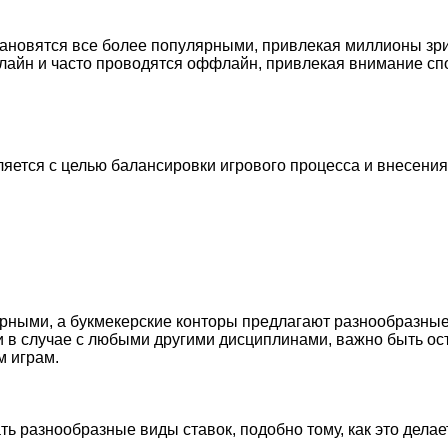
ановятся все более популярными, привлекая миллионы зрит
лайн и часто проводятся оффлайн, привлекая внимание сп
ляется с целью балансировки игрового процесса и внесени
ярными, а букмекерские конторы предлагают разнообразные 
и в случае с любыми другими дисциплинами, важно быть ос
м играм.
 разнообразные виды ставок, подобно тому, как это делае