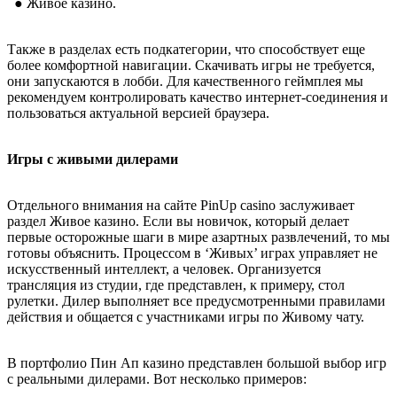
● Живое казино.
Также в разделах есть подкатегории, что способствует еще
более комфортной навигации. Скачивать игры не требуется,
они запускаются в лобби. Для качественного геймплея мы
рекомендуем контролировать качество интернет-соединения и
пользоваться актуальной версией браузера.
Игры с живыми дилерами
Отдельного внимания на сайте PinUp casino заслуживает
раздел Живое казино. Если вы новичок, который делает
первые осторожные шаги в мире азартных развлечений, то мы
готовы объяснить. Процессом в ‘Живых’ играх управляет не
искусственный интеллект, а человек. Организуется
трансляция из студии, где представлен, к примеру, стол
рулетки. Дилер выполняет все предусмотренными правилами
действия и общается с участниками игры по Живому чату.
В портфолио Пин Ап казино представлен большой выбор игр
с реальными дилерами. Вот несколько примеров: