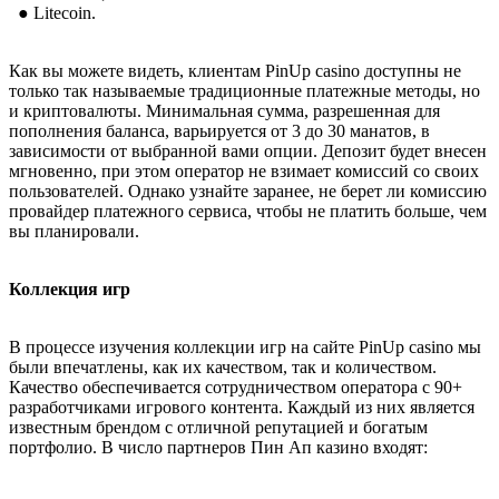
● Litecoin.
Как вы можете видеть, клиентам PinUp casino доступны не
только так называемые традиционные платежные методы, но
и криптовалюты. Минимальная сумма, разрешенная для
пополнения баланса, варьируется от 3 до 30 манатов, в
зависимости от выбранной вами опции. Депозит будет внесен
мгновенно, при этом оператор не взимает комиссий со своих
пользователей. Однако узнайте заранее, не берет ли комиссию
провайдер платежного сервиса, чтобы не платить больше, чем
вы планировали.
Коллекция игр
В процессе изучения коллекции игр на сайте PinUp casino мы
были впечатлены, как их качеством, так и количеством.
Качество обеспечивается сотрудничеством оператора с 90+
разработчиками игрового контента. Каждый из них является
известным брендом с отличной репутацией и богатым
портфолио. В число партнеров Пин Ап казино входят: