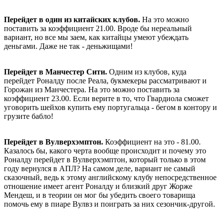
Перейдет в один из китайских клубов.
На это можно
поставить за коэффициент 21.00. Вроде бы нереальный
вариант, но все мы заем, как китайцы умеют убеждать
деньгами. Даже не так - деньжищами!
Перейдет в Манчестер Сити.
Одним из клубов, куда
перейдет Роналду после Реала, букмекеры рассматривают и
Горожан из Манчестера. На это можно поставить за
коэффициент 23.00. Если верите в то, что Гвардиола сможет
уговорить шейхов купить ему португальца - бегом в контору и
грузите бабло!
Перейдет в Вулверхэмптон.
Коэффициент на это - 81.00.
Казалось бы, какого черта вообще происходит и почему это
Роналду перейдет в Вулверхэмптон, который только в этом
году вернулся в АПЛ? На самом деле, вариант не самый
сказочный, ведь к этому английскому клубу непосредственное
отношение имеет агент Роналду и близкий друг Жорже
Мендеш, и в теории он мог бы убедить своего товарища
помочь ему в пиаре Вулвз и поиграть за них сезончик-другой.