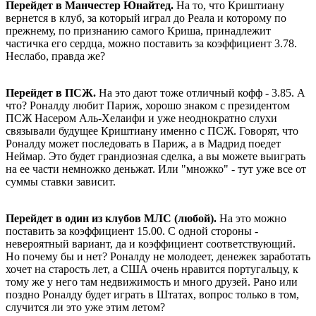
Перейдет в Манчестер Юнайтед.
На то, что Криштиану
вернется в клуб, за который играл до Реала и которому по
прежнему, по признанию самого Криша, принадлежит
частичка его сердца, можно поставить за коэффициент 3.78.
Неслабо, правда же?
Перейдет в ПСЖ.
На это дают тоже отличный кофф - 3.85. А
что? Роналду любит Париж, хорошо знаком с президентом
ПСЖ Насером Аль-Хелаифи и уже неоднократно слухи
связывали будущее Криштиану именно с ПСЖ. Говорят, что
Роналду может последовать в Париж, а в Мадрид поедет
Неймар. Это будет грандиозная сделка, а вы можете выиграть
на ее части немножко деньжат. Или "множко" - тут уже все от
суммы ставки зависит.
Перейдет в один из клубов МЛС (любой).
На это можно
поставить за коэффициент 15.00. С одной стороны -
невероятный вариант, да и коэффициент соответствующий.
Но почему бы и нет? Роналду не молодеет, денежек заработать
хочет на старость лет, а США очень нравится португальцу, к
тому же у него там недвижимость и много друзей. Рано или
поздно Роналду будет играть в Штатах, вопрос только в том,
случится ли это уже этим летом?