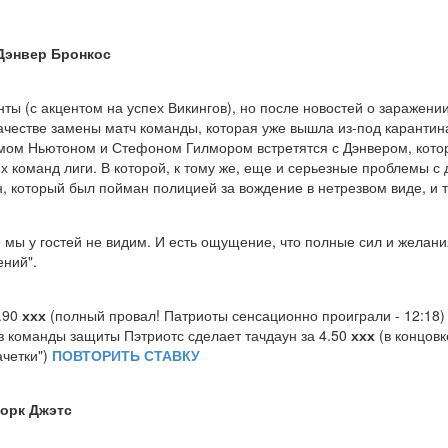
Дэнвер Бронкос
нты (с акцентом на успех Викингов), но после новостей о заражени
ачестве замены матч команды, которая уже вышла из-под карантин
эмом Ньютоном и Стефоном Гилмором встретятся с Дэнвером, кото
их команд лиги. В которой, к тому же, еще и серьезные проблемы с
, который был пойман полицией за вождение в нетрезвом виде, и
 мы у гостей не видим. И есть ощущение, что полные сил и желан
ений".
1.90
ххх
(полный провал! Патриоты сенсационно проиграли - 12:18
з команды защиты Пэтриотс сделает тачдаун за 4.50
ххх
(в концовк
ачетки")
ПОВТОРИТЬ СТАВКУ
орк Джэтс