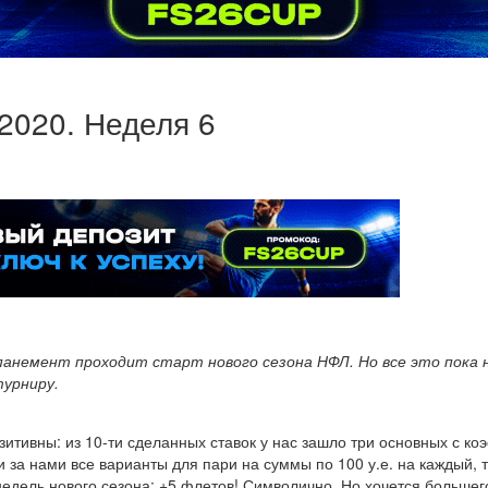
2020. Неделя 6
мпанемент проходит старт нового сезона НФЛ. Но все это пока
турниру.
озитивны: из 10-ти сделанных ставок у нас зашло три основных с коэ
 за нами все варианты для пари на суммы по 100 у.е. на каждый, т
едель нового сезона: +5 флетов! Символично. Но хочется большего