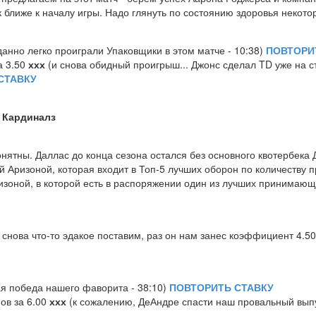
 ближе к началу игры. Надо глянуть по состоянию здоровья некото
анно легко проиграли Упаковщики в этом матче - 10:38)
ПОВТОРИ
 3.50
ххх
(и снова обидный проигрыш... Джонс сделал TD уже на с
СТАВКУ
 Кардиналз
нятны. Даллас до конца сезона остался без основного квотербека Д
 Аризоной, которая входит в Топ-5 лучших оборон по количеству п
изоной, в которой есть в распоряжении один из лучших принимающ
снова что-то эдакое поставим, раз он нам занес коэффициент 4.50
ая победа нашего фаворита - 38:10)
ПОВТОРИТЬ СТАВКУ
ов за 6.00
ххх
(к сожалению, ДеАндре спасти наш провальный выпу