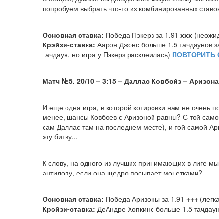
попробуем выбрать что-то из комбинированных ставок
Основная ставка:
Победа Пэкерз за 1.91
ххх
(неожид
Крэйзи-ставка:
Аарон Джонс больше 1.5 тачдаунов за
тачдаун, но игра у Пэкерз расклеилась)
ПОВТОРИТЬ 
Матч №5. 20/10 – 3:15 – Даллас Ковбойз
–
Аризона
И еще одна игра, в которой котировки нам не очень по
менее, шансы Ковбоев с Аризоной равны? С той самой
сам Даллас там на последнем месте), и той самой Ар
эту битву...
К слову, на одного из лучших принимающих в лиге мы 
антилопу, если она щедро посыпает монетками?
Основная ставка:
Победа Аризоны за 1.91
+++
(легк
Крэйзи-ставка:
ДеАндре Хопкинс больше 1.5 тачдаун