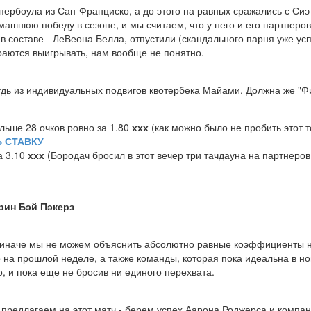
ербоула из Сан-Франциско, а до этого на равных сражались с Си
шнюю победу в сезоне, и мы считаем, что у него и его партнеров
в составе - ЛеВеона Белла, отпустили (скандального парня уже ус
ираются выигрывать, нам вообще не понятно.
будь из индивидуальных подвигов квотербека Майами. Должна же "Ф
ьше 28 очков ровно за 1.80
ххх
(как можно было не пробить этот то
 СТАВКУ
а 3.10
ххх
(Бородач бросил в этот вечер три тачдауна на партнеров,
рин Бэй Пэкерз
 иначе мы не можем объяснить абсолютно равные коэффициенты н
на прошлой неделе, а также команды, которая пока идеальна в нов
, и пока еще не бросив ни единого перехвата.
 предлагаем на этот матч - берем успех Аарона Роджерса и компани