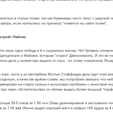
бавляться в статью позже, так как букмекеры часто тянут с широко
завтра, если наткнулись на приписку "появится на сайте позже".
етройт Лайонс
ойта лишь одна победа в 4-х сыгранных матчах. Но! Уровень соперн
 Цинциннати и Майами, которым "сгорел" Джексонвилль. И это во-пе
охи дела у хозяев при защите от паса - по этому показателю Ягуар
игре, пусть у их квотербека Мэттью Стэффорда дела идут пока вов
 отдельно, в качестве крэйзи-ставки, мы попробуем заиграть что-н
вмирован на старте сезона и испытывал проблемы с качеством игры
 и при таких обстоятельствах он обязан выдать более мощный "пер
льше 28.5 очков за 1.90
+++
(Львы доминировали и заслуженно по
в за 7.00
ххх
(Кенни выдал хороший матч и набрал 105 ярдов за 4 п