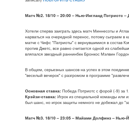
Матч №2. 18/10 – 20:00 – Нью-Ингланд Пэтриотс
–
Хотели сперва заиграть здесь матч Миннесоты и Атла
нарваться на очередной перенос, потому сыграем в к
матче с Чифс "Патриоты" с вернувшимися в состав К
против Джетс, все равно считается одной из слабейш
вляпался звездный раннинбек Бронкос Мэлвин Гордон
В общем, серьезных шансов на успех в этом поединке
"веселый вечерок" с разгромом в программе "развлеч
Основная ставка:
Победа Пэтриотс с форой (-9) за 
Крэйзи-ставка:
Игрок из специальной команды или и
был шанс, но игрок защиты немного не добежал до "з
Матч №3. 18/10 – 23:05 – Майами Долфинз
–
Нью-Й