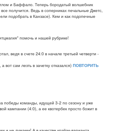
этлом и Баффало. Теперь бородатый волшебник
 все получится. Ведь в соперниках печальные Джетс,
пели подобрать в Канзасе). Кем и как подопечные
итцмагия" помочь и нашей рубрике!
тал, ведя в счете 24:0 в начале третьей четверти -
 а вот сам лезть в зачетку отказался)
ПОВТОРИТЬ
а победы команды, идущей 3-2 по сезону и уже
ой кампании (4:0), а ее квотербек просто божит в
и и не думаем! А в качестве крэйзи-варианта