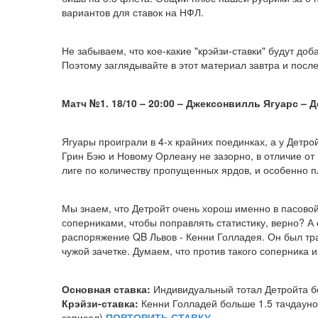
вариантов для ставок на НФЛ.
Не забываем, что кое-какие "крэйзи-ставки" будут до
Поэтому заглядывайте в этот материал завтра и после
Матч №1. 18/10 – 20:00 – Джексонвилль Ягуарс
–
Д
Ягуары проиграли в 4-х крайних поединках, а у Детр
Грин Бэю и Новому Орлеану не зазорно, в отличие от
лиге по количеству пропущенных ярдов, и особенно пл
Мы знаем, что Детройт очень хорош именно в пасовой 
соперниками, чтобы поправлять статистику, верно? А
распоряжение QB Львов - Кенни Голладея. Он был тра
чужой зачетке. Думаем, что против такого соперника
Основная ставка:
Индивидуальный тотал Детройта бо
Крэйзи-ставка:
Кенни Голладей больше 1.5 тачдауно
записал)
ПОВТОРИТЬ СТАВКУ