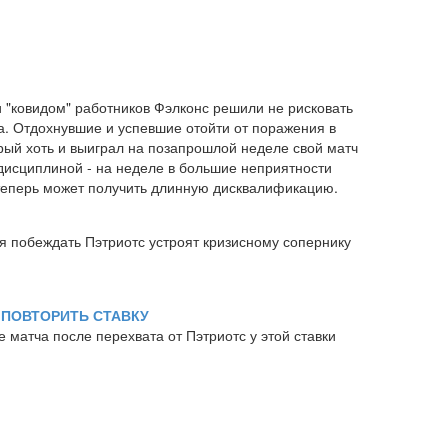
и "ковидом" работников Фэлконс решили не рисковать
а. Отдохнувшие и успевшие отойти от поражения в
рый хоть и выиграл на позапрошлой неделе свой матч
 дисциплиной - на неделе в большие неприятности
 теперь может получить длинную дисквалификацию.
ия побеждать Пэтриотс устроят кризисному сопернику
)
ПОВТОРИТЬ СТАВКУ
е матча после перехвата от Пэтриотс у этой ставки