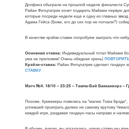
Долфинз обыграли на прошлой неделе финалиста Суп
Райан Фитцпатрик хочет подарить Майами первую дома
которые посреди недели еще и одну из главных звезд 
Адама Гейса (Боже, его до сих пор не погнали?) соб
В качестве крэйзи-ставки попробуем заиграть что-ни
Основная ставка:
Индивидуальный тотал Майами бол
ума не приложим! Очень обидная хрень)
ПОВТОРИТЬ
Крэйзи-ставка:
Райан Фитцпатрик сделает тачдаун з
СТАВКУ
Матч №4. 18/10 – 23:25 – Тампа-Бэй Бакканиэрз
–
Г
Похоже, букмекеры повелись на "магию Тома Брэди",
успевшей проиграть далеко не самому крутому Чикаго 
каждой игре, раздавая тачдаун-пасы направо и налево
В общем, думаю, вы догадались, какую ставку мы вам