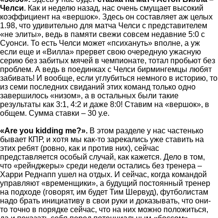
Челси
. Как и неделю назад, нас очень смущает высокий
коэффициент на «вершок». Здесь он составляет аж целых
1.98, что удивительно для матча Челси с представителем
«не элиты», ведь в памяти свежи совсем недавние 5:0 с
Суонси. То есть Челси может «психануть» вполне, а уж
если еще и «Вилла» прервет свою очередную ужасную
серию без забитых мячей в чемпионате, тотал пробьют без
проблем. А ведь в поединках с Челси бирмингемцы любят
забивать! И вообще, если углубиться немного в историю, то
из семи последних свиданий этих команд только одно
завершилось «низом», а в остальных были такие
результаты как 3:1, 4:2 и даже 8:0! Ставим на «вершок», в
общем. Сумма ставки – 30 у.е.
«Are you kidding me?».
В этом разделе у нас частенько
бывает КПР, и хотя мы как-то зарекались уже ставить на
этих ребят (ровно, как и против них), сейчас
представляется особый случай, как кажется. Дело в том,
что «рейнджеры» среди недели остались без тренера –
Харри Реднапп ушел на отдых. И сейчас, когда командой
управляют «временщики», а будущий постоянный тренер
на подходе (говорят, им будет Тим Шервуд), футболистам
надо брать инициативу в свои руки и доказывать, что они-
то точно в порядке сейчас, что на них можно положиться,