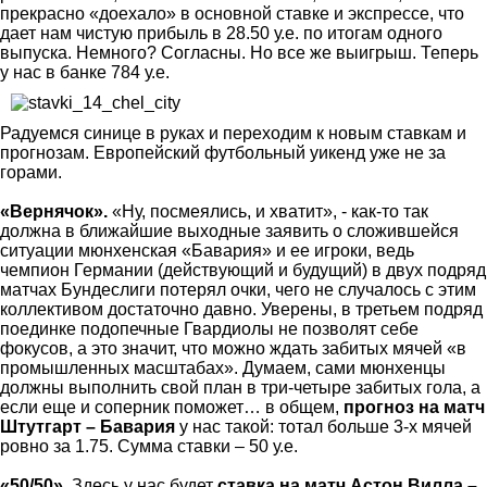
прекрасно «доехало» в основной ставке и экспрессе, что
дает нам чистую прибыль в 28.50 у.е. по итогам одного
выпуска. Немного? Согласны. Но все же выигрыш. Теперь
у нас в банке 784 у.е.
Радуемся синице в руках и переходим к новым ставкам и
прогнозам. Европейский футбольный уикенд уже не за
горами.
«Вернячок».
«Ну, посмеялись, и хватит», - как-то так
должна в ближайшие выходные заявить о сложившейся
ситуации мюнхенская «Бавария» и ее игроки, ведь
чемпион Германии (действующий и будущий) в двух подряд
матчах Бундеслиги потерял очки, чего не случалось с этим
коллективом достаточно давно. Уверены, в третьем подряд
поединке подопечные Гвардиолы не позволят себе
фокусов, а это значит, что можно ждать забитых мячей «в
промышленных масштабах». Думаем, сами мюнхенцы
должны выполнить свой план в три-четыре забитых гола, а
если еще и соперник поможет… в общем,
прогноз на матч
Штутгарт – Бавария
у нас такой: тотал больше 3-х мячей
ровно за 1.75. Сумма ставки – 50 у.е.
«50/50».
Здесь у нас будет
ставка на матч Астон Вилла –