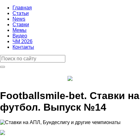
Главная
Статьи
News
Ставки
Мемы
Видео
ЧМ 2026
Контакты
Footballsmile-bet. Ставки на
футбол. Выпуск №14