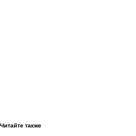
Читайте также