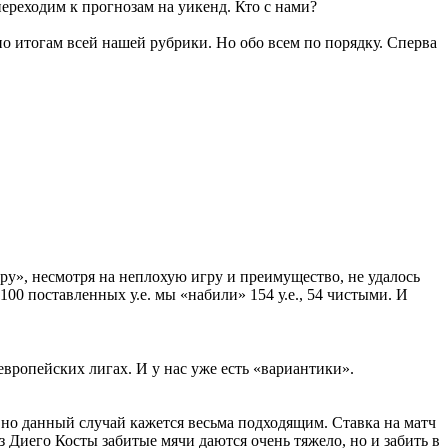
ереходим к прогнозам на уикенд. Кто с нами?
 итогам всей нашей рубрики. Но обо всем по порядку. Сперва
пру», несмотря на неплохую игру и преимущество, не удалось
00 поставленных у.е. мы «набили» 154 у.е., 54 чистыми. И
европейских лигах. И у нас уже есть «вариантики».
но данный случай кажется весьма подходящим. Ставка на матч
з Диего Косты забитые мячи даются очень тяжело, но и забить в