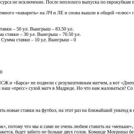
сурса не исключение. После неплохого выпуска по еврокубкам п
много «наварить» на ЛЧ и ЛЕ и снова вышли в общий «плюс» по
авки – 50 у.е. Выигрыш – 83.50 у.е.
 ставки – 30 у.е. Выигрыш – 70.50 у.е.
 Сумма ставки – 10 у.е. Выигрыш – 0
 0
 ПСЖ и «Барса» не подвели с результативным матчем, а вот «Дне
наш «пресс» сухой матч в Мадриде. Но что нам жаловаться? Со 1
ть новые ставки на футбол, на этот раз на ближайший уикенд в 
», потому что мы и сами не очень любим ставить на «меньше», 
жется, будет забито не больше двух голов. Команде Моуриньо бе