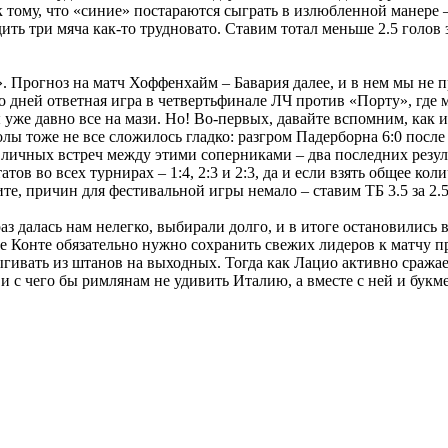
к тому, что «синие» постараются сыграть в излюбленной манере –
ть три мяча как-то трудновато. Ставим тотал меньше 2.5 голов за
 Прогноз на матч Хоффенхайм – Бавария далее, и в нем мы не п
лько дней ответная игра в четвертьфинале ЛЧ против «Порту», гд
ы уже давно все на мази. Но! Во-первых, давайте вспомним, ка
лы тоже не все сложилось гладко: разгром Падерборна 6:0 после
личных встреч между этими соперниками – два последних результ
атов во всех турнирах – 1:4, 2:3 и 2:3, да и если взять общее к
ите, причин для фестивальной игры немало – ставим ТБ 3.5 за 2.50
з далась нам нелегко, выбирали долго, и в итоге остановились 
де Конте обязательно нужно сохранить свежих лидеров к матчу пр
ивать из штанов на выходных. Тогда как Лацио активно сражае
 и с чего бы римлянам не удивить Италию, а вместе с ней и бук