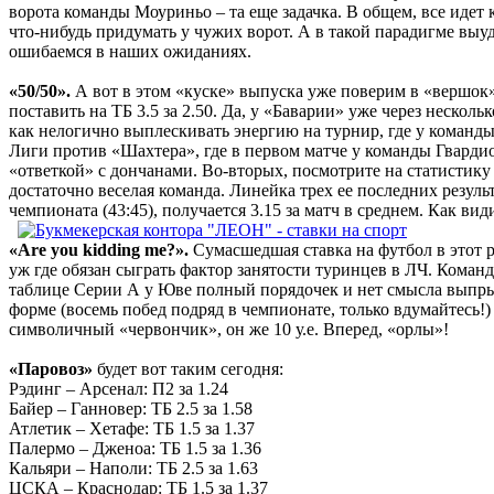
ворота команды Моуриньо – та еще задачка. В общем, все идет 
что-нибудь придумать у чужих ворот. А в такой парадигме выуди
ошибаемся в наших ожиданиях.
«50/50».
А вот в этом «куске» выпуска уже поверим в «вершок».
поставить на ТБ 3.5 за 2.50. Да, у «Баварии» уже через неско
как нелогично выплескивать энергию на турнир, где у команд
Лиги против «Шахтера», где в первом матче у команды Гвардио
«ответкой» с дончанами. Во-вторых, посмотрите на статистику 
достаточно веселая команда. Линейка трех ее последних результ
чемпионата (43:45), получается 3.15 за матч в среднем. Как вид
«Are you kidding me?».
Сумасшедшая ставка на футбол в этот ра
уж где обязан сыграть фактор занятости туринцев в ЛЧ. Коман
таблице Серии А у Юве полный порядочек и нет смысла выпрыг
форме (восемь побед подряд в чемпионате, только вдумайтесь!)
символичный «червончик», он же 10 у.е. Вперед, «орлы»!
«Паровоз»
будет вот таким сегодня:
Рэдинг – Арсенал: П2 за 1.24
Байер – Ганновер: ТБ 2.5 за 1.58
Атлетик – Хетафе: ТБ 1.5 за 1.37
Палермо – Дженоа: ТБ 1.5 за 1.36
Кальяри – Наполи: ТБ 2.5 за 1.63
ЦСКА – Краснодар: ТБ 1.5 за 1.37