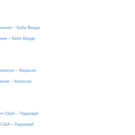
ания – Кабо-Верде
мания – Кюрасао
ч США – Парагвай