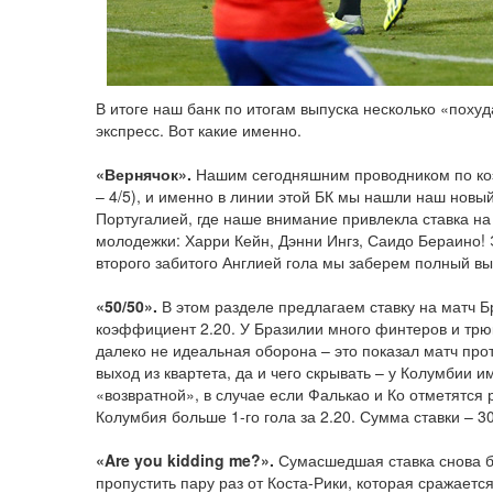
В итоге наш банк по итогам выпуска несколько «похуда
экспресс. Вот какие именно.
«Вернячок».
Нашим сегодняшним проводником по ко
– 4/5), и именно в линии этой БК мы нашли наш новый
Португалией, где наше внимание привлекла ставка на 
молодежки: Харри Кейн, Дэнни Ингз, Саидо Бераино! Э
второго забитого Англией гола мы заберем полный выи
«50/50».
В этом разделе предлагаем ставку на матч Б
коэффициент 2.20. У Бразилии много финтеров и трюк
далеко не идеальная оборона – это показал матч про
выход из квартета, да и чего скрывать – у Колумбии и
«возвратной», в случае если Фалькао и Ко отметятся
Колумбия больше 1-го гола за 2.20. Сумма ставки – 30
«Are you kidding me?».
Сумасшедшая ставка снова бу
пропустить пару раз от Коста-Рики, которая сражаетс