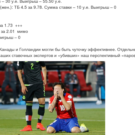
– 30 у.е. Выигрыш – 55.50 у.е.
жен.): ТБ 4.5 за 9.78. Сумма ставки – 10 у.е. Выигрыш – 0
за 1.73 +++
) за 2.01 мимо
ыигрыш – 0
з Канады и Голландии могли бы быть чуточку эффективнее. Отдель
аших ставочных экспертов и «убивших» наш перспективный «паров