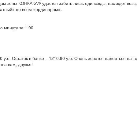
ам зоны КОНКАКАФ удастся забить лишь единожды, нас ждет возврат
звратный» по всем «ординарам».
ю минуту за 1.90
 у.е. Остаток в банке – 1210.80 у.е. Очень хочется надеяться на 
ола вам, друзья!