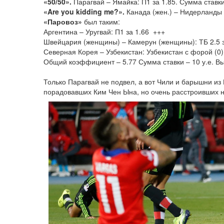
«50/50».
Парагвай – Ямайка: П1 за 1.85. Сумма ставки 
«Are you kidding me?».
Канада (жен.) – Нидерланды (
«Паровоз»
был таким:
Аргентина – Уругвай: П1 за 1.66 +++
Швейцария (женщины) – Камерун (женщины): ТБ 2.5 
Северная Корея – Узбекистан: Узбекистан с форой (0
Общий коэффициент – 5.77 Сумма ставки – 10 у.е. В
Только Парагвай не подвел, а вот Чили и барышни и
порадовавших Ким Чен Ына, но очень расстроивших н