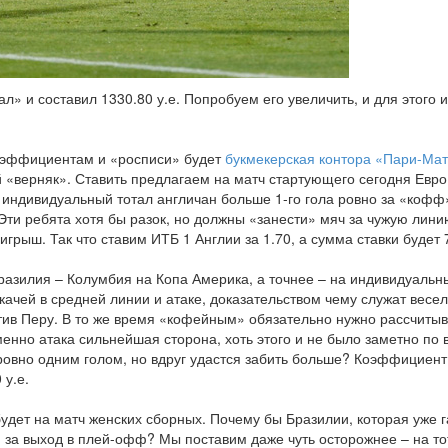
л» и составил 1330.80 у.е. Попробуем его увеличить, и для этого 
эффициентам и «росписи» будет
букмекерская контора «Пари-Ма
 «верняк». Ставить предлагаем на матч стартующего сегодня Евро 
индивидуальный тотал англичан больше 1-го гола ровно за «кофф» 
ти ребята хотя бы разок, но должны «занести» мяч за чужую линию
грыш. Так что ставим ИТБ 1 Англии за 1.70, а сумма ставки будет 7
разилия – Колумбия на Копа Америка, а точнее – на индивидуальн
ачей в средней линии и атаке, доказательством чему служат весе
тив Перу. В то же время «кофейным» обязательно нужно рассчитыв
менно атака сильнейшая сторона, хоть этого и не было заметно по в
 ровно одним голом, но вдруг удастся забить больше? Коэффициент
 у.е.
дет на матч женских сборных. Почему бы Бразилии, которая уже г
я за выход в плей-офф? Мы поставим даже чуть осторожнее – на то