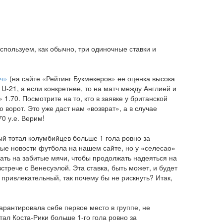
используем, как обычно, три одиночные ставки и
тч»
(на сайте «Рейтинг Букмекеров» ее оценка высока
U-21, а если конкретнее, то на матч между Англией и
1.70. Посмотрите на то, кто в заявке у британской
 ворот. Это уже даст нам «возврат», а в случае
0 у.е. Верим!
ый тотал колумбийцев больше 1 гола ровно за
лые новости футбола на нашем сайте, но у «селесао»
ать на забитые мячи, чтобы продолжать надеяться на
стрече с Венесуэлой. Эта ставка, быть может, и будет
 привлекательный, так почему бы не рискнуть? Итак,
арантировала себе первое место в группе, не
тал Коста-Рики больше 1-го гола ровно за