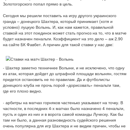
Золотогорского попал прямо в цель.
Сегодня мы решили поставить на игру другого украинского
гранда – донецкого Шахтера, который принимает (хотя и
условно) луцкую Волынь. И, как нам кажется, правильной
ставкой на этот поединок может стать прогноз на то, что в матче
будет назначен пенальти. Коэффициент на это дело – аж 2.90
на сайте БК Фавбет. А причин для такой ставки у нас две:
- Шахтер заметно техничнее Волыни, и не исключено, что одну
из атак, которая дойдет до штрафной площади волынян, гостям
придется остановить не по правилам. Да и футболисты
донецкого клуба не прочь порой «дорисовать» пенальти там,
где его плохо видно.
- арбитры на матчах горняков частенько указывают на точку. В
частности, в последних 4-х матчах было назначено 4 пенальти,
пусть и один из них и в ворота самой команды Луческу. Как бы
там ни было, а данная разновидность судейского решения
очень популярна для игр Шахтера и не видим причин, чтобы не