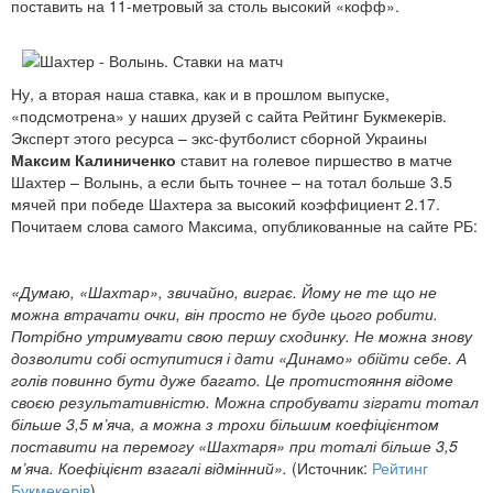
поставить на 11-метровый за столь высокий «кофф».
Ну, а вторая наша ставка, как и в прошлом выпуске,
«подсмотрена» у наших друзей с сайта Рейтинг Букмекерів.
Эксперт этого ресурса – экс-футболист сборной Украины
Максим Калиниченко
ставит на голевое пиршество в матче
Шахтер – Волынь, а если быть точнее – на тотал больше 3.5
мячей при победе Шахтера за высокий коэффициент 2.17.
Почитаем слова самого Максима, опубликованные на сайте РБ:
«Думаю, «Шахтар», звичайно, виграє. Йому не те що не
можна втрачати очки, він просто не буде цього робити.
Потрібно утримувати свою першу сходинку. Не можна знову
дозволити собі оступитися і дати «Динамо» обійти себе. А
голів повинно бути дуже багато. Це протистояння відоме
своєю результативністю. Можна спробувати зіграти тотал
більше 3,5 м’яча, а можна з трохи більшим коефіцієнтом
поставити на перемогу «Шахтаря» при тоталі більше 3,5
м’яча. Коефіцієнт взагалі відмінний».
(Источник:
Рейтинг
Букмекерів
)