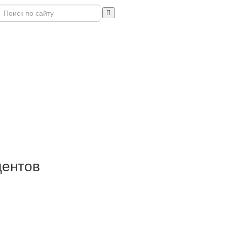
центов