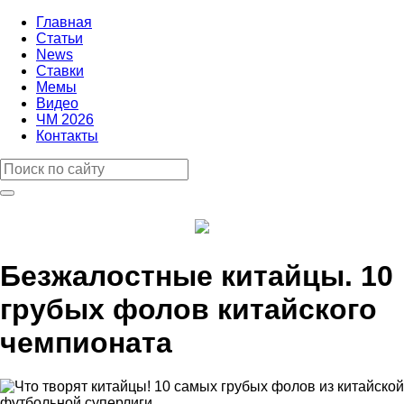
Главная
Статьи
News
Ставки
Мемы
Видео
ЧМ 2026
Контакты
Безжалостные китайцы. 10
грубых фолов китайского
чемпионата