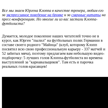
Все мы знаем Юргена Клоппа в качестве тренера, любим его
за
экспрессивное поведение на бровке
и за
смачные цитаты
на
пресс-конференциях. Но многие ли из вас застали Клоппа-
футболиста?
Думается, молодое поколение наших читателей точно не в
курсе, как Юрген "пылил" на футбольных полях Германии в
составе своего родного "Майнца" (клуб, которому Клопп
посвятил всю свою профессиональную карьеру - 337 матчей и
52 забитых мяча), поэтому предлагаем вам небольшую видео-
подборочку: 5 лучших голов Клоппа-футболиста во времена
выступлений за "карнавальщиков". Там есть и парочка
реальных голов-красавцев!