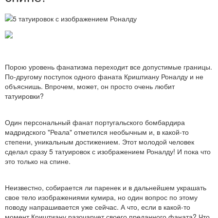
Порою уровень фанатизма переходит все допустимые границы.
По-другому поступок одного фаната Криштиану Роналду и не
объяснишь. Впрочем, может, он просто очень любит
татуировки?
Один персональный фанат португальского бомбардира
мадридского "Реала" отметился необычным и, в какой-то
степени, уникальным достижением. Этот молодой человек
сделал сразу 5 татуировок с изображением Роналду! И пока что
это только на спине.
Неизвестно, собирается ли паренек и в дальнейшем украшать
свое тело изображениями кумира, но один вопрос по этому
поводу напрашивается уже сейчас. А что, если в какой-то
момент Криштиану разочарует своего преданного фаната? Что