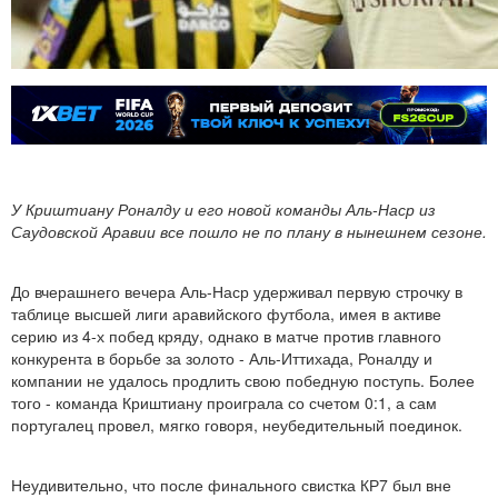
У Криштиану Роналду и его новой команды Аль-Наср из
Саудовской Аравии все пошло не по плану в нынешнем сезоне.
До вчерашнего вечера Аль-Наср удерживал первую строчку в
таблице высшей лиги аравийского футбола, имея в активе
серию из 4-х побед кряду, однако в матче против главного
конкурента в борьбе за золото - Аль-Иттихада, Роналду и
компании не удалось продлить свою победную поступь. Более
того - команда Криштиану проиграла со счетом 0:1, а сам
португалец провел, мягко говоря, неубедительный поединок.
Неудивительно, что после финального свистка КР7 был вне